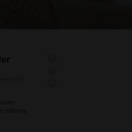
der
vember 2025
 Women
 träffarna