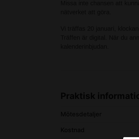
Missa inte chansen att kunna
nätverket att göra.
Vi träffas 20 januari, klocka
Träffen är digital. När du a
kalenderinbjudan.
Praktisk informati
Mötesdetaljer
Kostnad