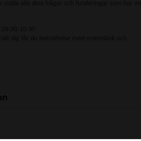
 ställa alla dina frågor och funderingar som har 
n 09:00-10:30
nmält dig får du bekräftelse med möteslänk och
on