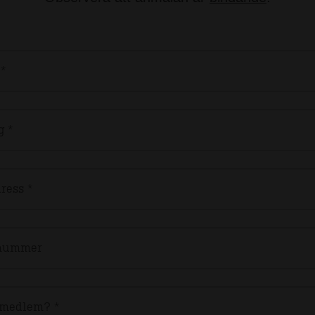
*
g *
ress *
nummer