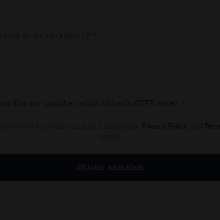
 stad är du verksam i? *
handlar era uppgifter enligt aktuella GDPR regler. *
Privacy Policy
Term
is protected by reCAPTCHA and the Google
and
apply.
Skicka anmälan