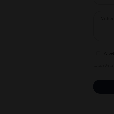
Vilken
Vi be
This site 