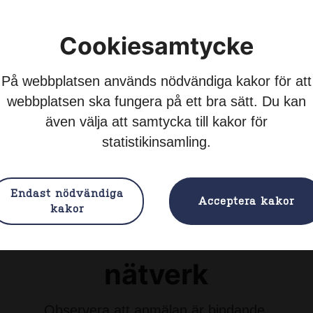
Cookiesamtycke
På webbplatsen används nödvändiga kakor för att
webbplatsen ska fungera på ett bra sätt. Du kan
även välja att samtycka till kakor för
statistikinsamling.
ätverksträff 20/1-2026
Endast nödvändiga
Acceptera kakor
kakor
rmation om Wonder W
nätverk
Observera att anmälan är
bindande
.