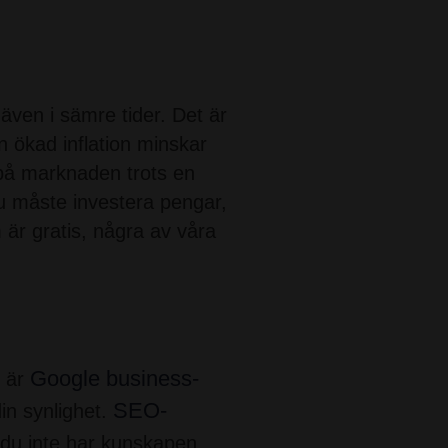
ven i sämre tider. Det är
n ökad inflation minskar
t på marknaden trots en
du måste investera pengar,
 är gratis, några av våra
Google business-
g är
SEO-
n synlighet.
 du inte har kunskapen