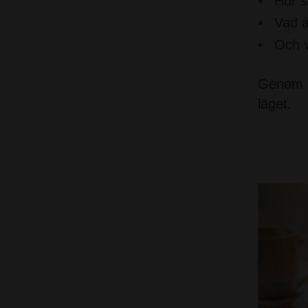
Hur s
Vad ä
Och v
Genom o
läget.