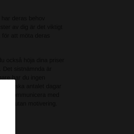
e har deras behov
ster av dig är det viktigt
 för att möta deras
u också höja dina priser
et. Det sistnämnda är
gare har du ingen
kan minska antalet dagar
nt och kommunicera med
ringar utan motivering.