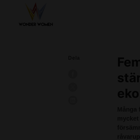
Fem 
Dela
stä
eko
Många f
mycket 
försämr
råvarup