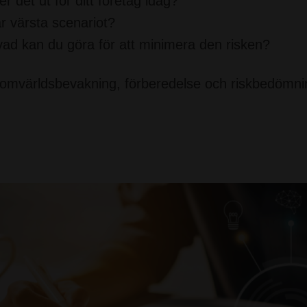
er det ut för ditt företag idag?
r värsta scenariot?
ad kan du göra för att minimera den risken?
mvärldsbevakning, förberedelse och riskbedömning