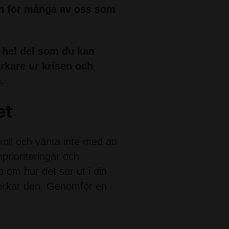
en för många av oss som
n hel del som du kan
arkare ur krisen och
.
et
koll och vänta inte med att
prioriteringar och
p om hur det ser ut i din
verkar den. Genomför en