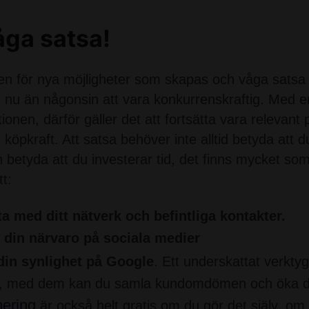
åga satsa!
n för nya möjligheter som skapas och våga satsa ä
e nu än någonsin att vara konkurrenskraftig. Med e
onen, därför gäller det att fortsätta vara relevan
köpkraft. Att satsa behöver inte alltid betyda att 
 betyda att du investerar tid, det finns mycket som
tt:
a med ditt nätverk och befintliga kontakter.
 din närvaro på sociala medier
din synlighet på Google
. Ett underskattat verkty
, med dem kan du samla kundomdömen och öka di
mering
är också helt gratis om du gör det själv, om