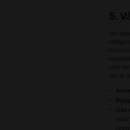
5. V
Var öppe
viktigar
konsumti
minskad 
utan kan
tips är a
Arbet
Bygg
Öka 
sidor
opti