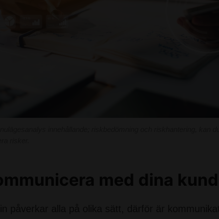
lägesanalys innehållande; riskbedömning och riskhantering, kan du f
ra risker.
Kommunicera med dina kund
 påverkar alla på olika sätt, därför är kommunikat