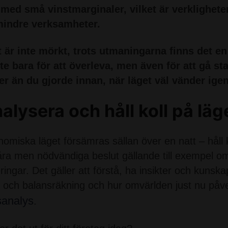
 med små vinstmarginaler, vilket är verklighet
mindre verksamheter.
t är inte mörkt, trots utmaningarna finns det e
nte bara för att överleva, men även för att gå st
er än du gjorde innan, när läget väl vänder igen
nalysera och håll koll på läg
omiska läget försämras sällan över en natt – håll 
åra men nödvändiga beslut gällande till exempel om
eringar. Det gäller att förstå, ha insikter och kunska
t- och balansräkning och hur omvärlden just nu på
sanalys
.