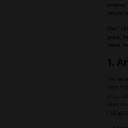
arbetar
driver 
Men all
göra. I
tjäna m
1. A
Det ekon
fatta sv
prisjust
resulta
nuläge