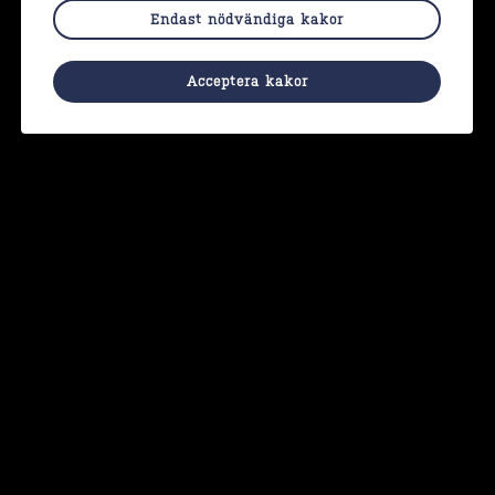
Endast nödvändiga kakor
Acceptera kakor
Under Wonder Womens träffar finns det alltid tid för diskussion och
reflektion.