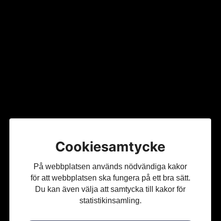
Malin Elinder berättar om sin företagsresa och erfarenhet inom sälj.
På Wonder Womens träffar finns alltid tid för reflektion
och för att utbyta erfarenheter. Vi lär känna varandra,
diskuterar våra affärsverksamheter och lär av varandra.
Cookiesamtycke
På webbplatsen används nödvändiga kakor
för att webbplatsen ska fungera på ett bra sätt.
Du kan även välja att samtycka till kakor för
statistikinsamling.