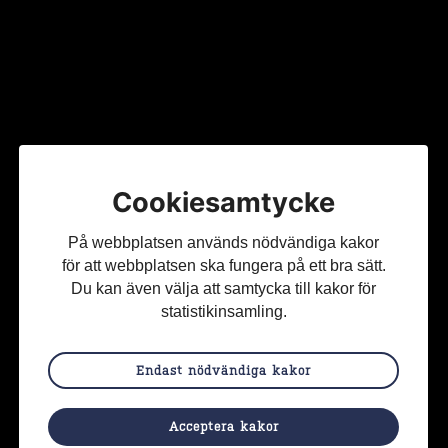
Förnamn
(Obligatoriskt)
Cookiesamtycke
Efternamn
(Obligatoriskt)
På webbplatsen används nödvändiga kakor
för att webbplatsen ska fungera på ett bra sätt.
Du kan även välja att samtycka till kakor för
statistikinsamling.
Företag
(Obligatoriskt)
Endast nödvändiga kakor
Acceptera kakor