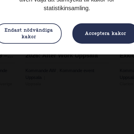
statistikinsamling.
Endast nödvändiga
Acceptera kakor
kakor
Nätverksträff med EY 2/9 – Redovisningsnytt
2026: After Work Uppsala
nde
Kommande AW
Kommande event
Komma
,
Uppsala
Uppsa
Sverige
Uppsala
Clarion 