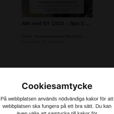
AW med EY 13/10 – Nya 3:12-reglerna
Event
Kommande event Stockholm
,
Hamngatan 26, Stockholm
Cookiesamtycke
På webbplatsen används nödvändiga kakor för att
15
14
webbplatsen ska fungera på ett bra sätt. Du kan
SEP
även välja att samtycka till kakor för