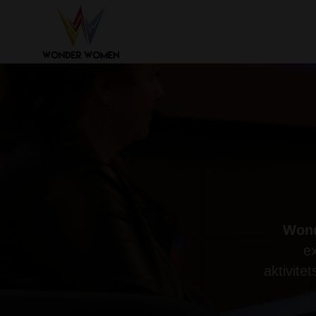
Won
e
aktivite