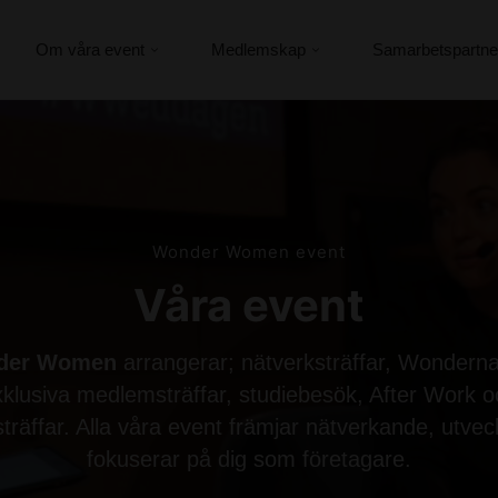
Om våra event
Medlemskap
Samarbetspartne
Wonder Women event
Våra event
der Women
arrangerar; nätverksträffar, Wondern
xklusiva medlemsträffar, studiebesök, After Work o
tsträffar. Alla våra event främjar nätverkande, utvec
fokuserar på dig som företagare.