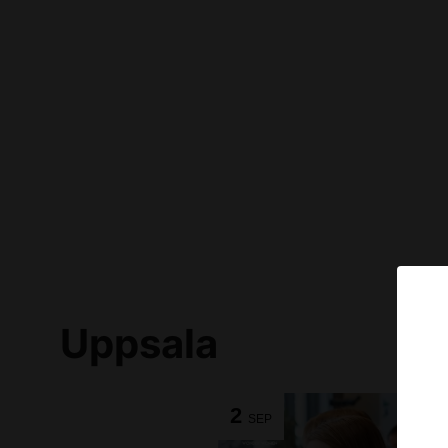
Uppsala
2
SEP