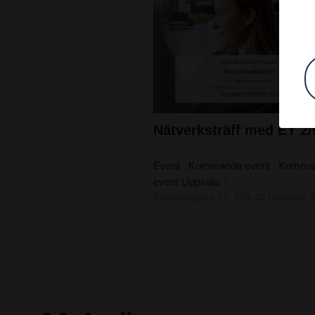
Event
Kommande event
Komma
,
,
event Uppsala
Stationsgatan 12, 753 40 Uppsala, 