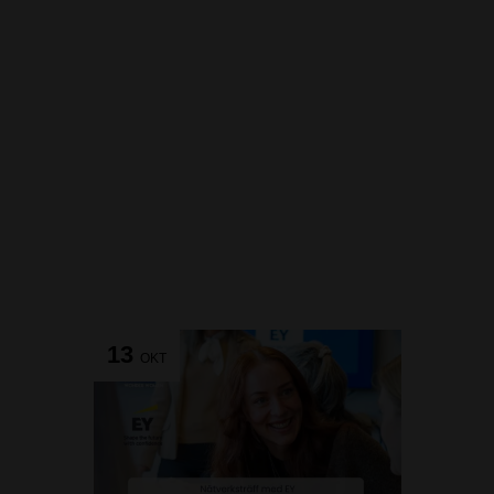
13
OKT