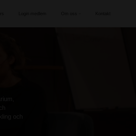
rs
Login medlem
Om oss
Kontakt
arium,
ch
kling och