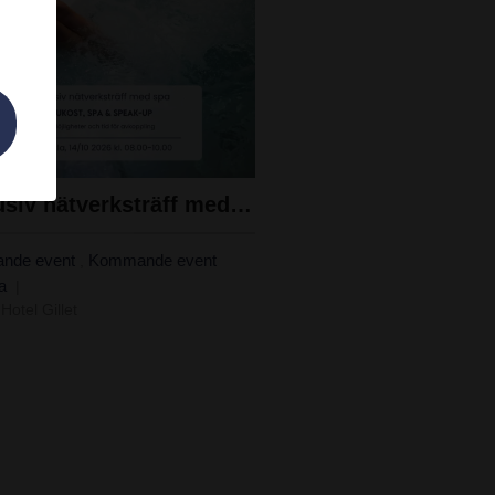
Exklusiv nätverksträff med frukost och spa 14/10
nde event
Kommande event
,
la
Hotel Gillet