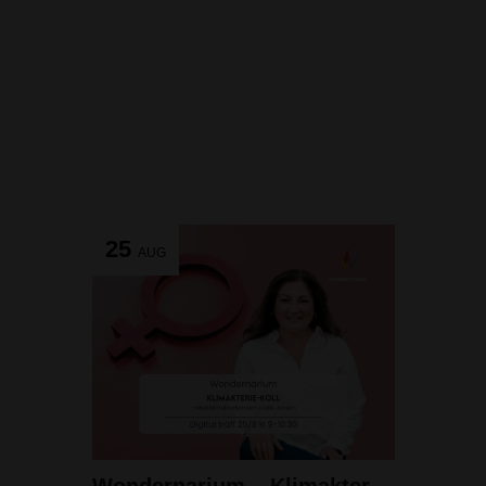
25
AUG
Wondernarium – Klimakteriekoll med Leslie Jensen 25/8